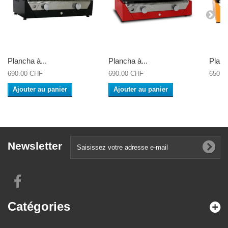
Plancha à...
Plancha à...
Planc
690.00 CHF
690.00 CHF
650.0
Ajouter au panier
Ajouter au panier
Newsletter
Catégories