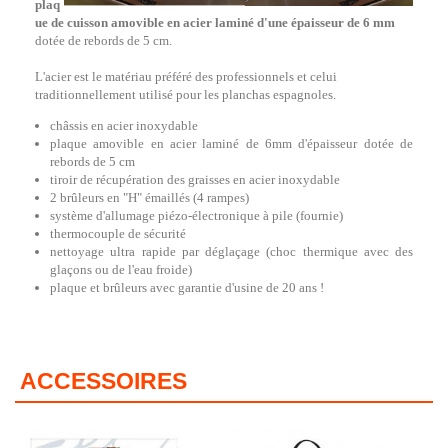
plaq
ue de cuisson amovible en acier laminé d'une épaisseur de 6 mm
dotée de rebords de 5 cm.
L'acier est le matériau préféré des professionnels et celui
traditionnellement utilisé pour les planchas espagnoles.
châssis en acier inoxydable
plaque amovible en acier laminé de 6mm d'épaisseur dotée de
rebords de 5 cm
tiroir de récupération des graisses en acier inoxydable
2 brûleurs en "H" émaillés (4 rampes)
système d'allumage piézo-électronique à pile (fournie)
thermocouple de sécurité
nettoyage ultra rapide par déglaçage (choc thermique avec des
glaçons ou de l'eau froide)
plaque et brûleurs avec garantie d'usine de 20 ans !
ACCESSOIRES