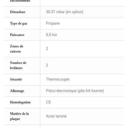
raccordement
30-37 mbar (en option)
Détendeur
Propane
Type de gaz
6,6 kw
Puissance
Zones de
2
cuisson
Nombre de
2
brûleurs
Thermocouple
Sécurité
Piézo-électronique (pile AA fournie)
Allumage
CE
Homologation
Matière de la
Acier laminé
plaque