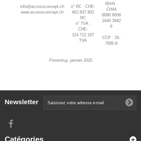
IBAN :
info@accessconcept.ch
n° RC : CHE-
CH44
www.accessconcept.ch
462.837.902
8080 8008
RC
1640 3942
n° TVA :
6
CHE-
114.712.107
CCP : 25-
TVA
7895-8
Porrentruy, janvier 2025
Newsletter
Catégories