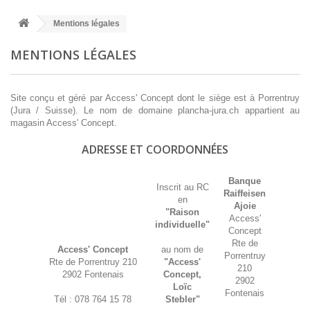
Mentions légales
MENTIONS LÉGALES
Site conçu et géré par Access' Concept dont le siège est à Porrentruy
(Jura / Suisse). Le nom de domaine plancha-jura.ch appartient au
magasin Access' Concept.
ADRESSE ET COORDONNÉES
Banque
Inscrit au RC
Raiffeisen
en
Ajoie
"Raison
Access'
individuelle"
Concept
Rte de
Access' Concept
au nom de
Porrentruy
Rte de Porrentruy 210
"Access'
210
2902 Fontenais
Concept,
2902
Loïc
Fontenais
Tél : 078 764 15 78
Stebler"