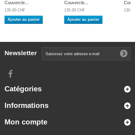
Couvercle...
Couvercle...
Couve
135.00 CHF
135.00 CHF
130.0
Ajouter au panier
Ajouter au panier
Newsletter
Catégories
Informations
Mon compte