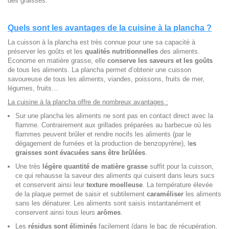
des graisses.
Quels sont les avantages de la cuisine à la plancha ?
La cuisson à la plancha est très connue pour une sa capacité à
préserver les goûts et les
qualités nutritionnelles
des aliments.
Econome en matière grasse, elle
conserve les saveurs et les goûts
de tous les aliments. La plancha permet d’obtenir une cuisson
savoureuse de tous les aliments, viandes, poissons, fruits de mer,
légumes, fruits…
La cuisine à la plancha offre de nombreux avantages :
Sur une plancha les aliments ne sont pas en contact direct avec la
flamme. Contrairement aux grillades préparées au barbecue où les
flammes peuvent brûler et rendre nocifs les aliments (par le
dégagement de fumées et la production de benzopyrène), l
es
graisses sont évacuées sans être brûlées
.
Une très
légère quantité de matière grasse
suffit pour la cuisson,
ce qui rehausse la saveur des aliments qui cuisent dans leurs sucs
et conservent ainsi leur
texture moelleuse
. La température élevée
de la plaque permet de saisir et subtilement
caraméliser
les aliments
sans les dénaturer. Les aliments sont saisis instantanément et
conservent ainsi tous leurs
arômes
.
Les
résidus sont éliminés
facilement (dans le bac de récupération,